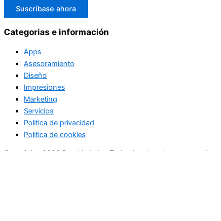
Suscríbase ahora
Categorias e información
Apps
Asesoramiento
Diseño
Impresiones
Marketing
Servicios
Politica de privacidad
Politica de cookies
Copyright+2026 Dmultimieda.+Todos los derechos reservados
Utilizamos cookies preferenciales de acuerdo con la política de
cookies. En caso de rechazo, usaremos una sola cookie para
recordar que no se le haga seguimiento.
Acepto
Politica de cookies