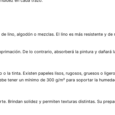
fluidez en cada trazo.
r de lino, algodón o mezclas. El lino es más resistente y d
rimación. De lo contrario, absorberá la pintura y dañará l
to o la tinta. Existen papeles lisos, rugosos, gruesos o lige
, debe tener un mínimo de 300 g/m² para soportar la humeda
te. Brindan solidez y permiten texturas distintas. Su prep