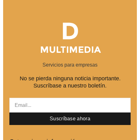
o
e
d
o
r
i
k
n
-
-
f
i
n
Servicios para empresas
No se pierda ninguna noticia importante.
Suscríbase a nuestro boletín.
Email
Suscríbase ahora