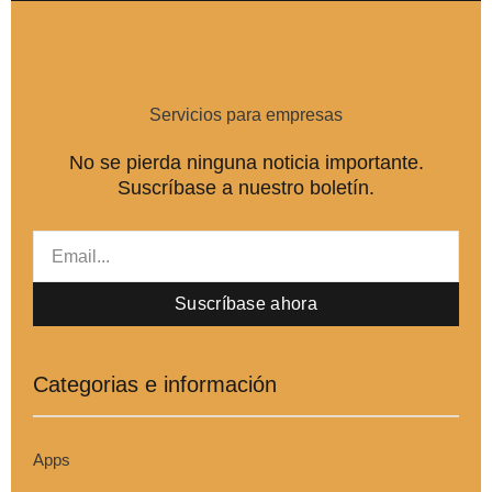
o
e
d
o
r
i
k
n
-
-
f
i
n
Servicios para empresas
No se pierda ninguna noticia importante.
Suscríbase a nuestro boletín.
Email
Suscríbase ahora
Categorias e información
Apps