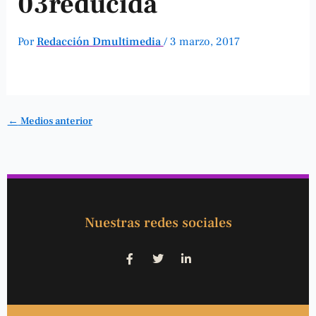
03reducida
Por
Redacción Dmultimedia
/
3 marzo, 2017
←
Medios anterior
Nuestras redes sociales
F
T
L
a
w
i
c
i
n
e
t
k
b
t
e
o
e
d