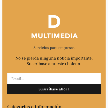
o
r
i
k
n
-
-
f
i
n
Servicios para empresas
No se pierda ninguna noticia importante.
Suscríbase a nuestro boletín.
Email
Suscríbase ahora
Categorias e información