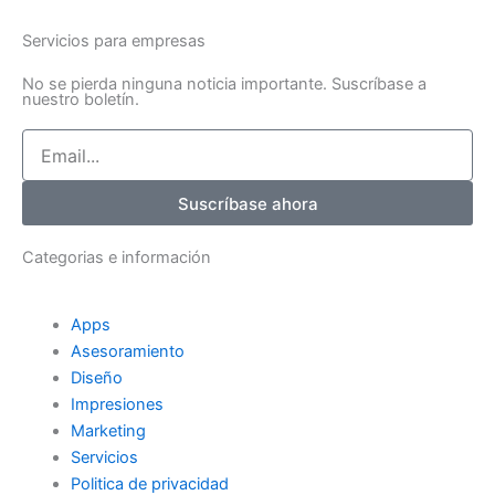
b
t
e
o
e
d
Servicios para empresas
o
r
i
No se pierda ninguna noticia importante. Suscríbase a
k
n
nuestro boletín.
-
-
Email
f
i
n
Suscríbase ahora
Categorias e información
Apps
Asesoramiento
Diseño
Impresiones
Marketing
Servicios
Politica de privacidad