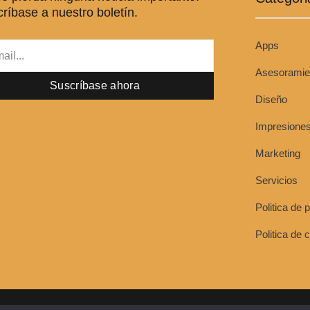
k
n
ríbase a nuestro boletín.
-
-
f
i
n
Apps
l
Asesoramie
Suscríbase ahora
Diseño
Impresione
Marketing
Servicios
Politica de 
Politica de 