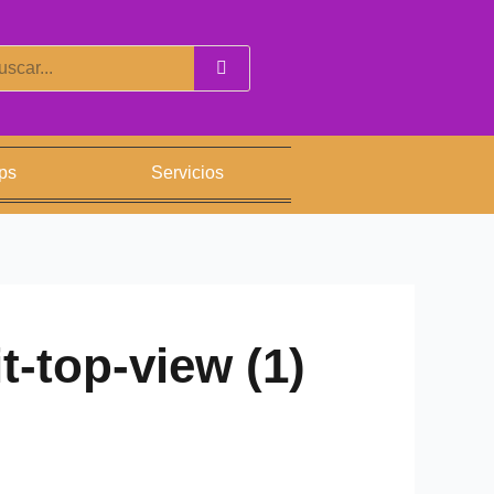
car
ps
Servicios
t-top-view (1)