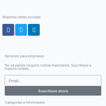
Nuestras redes sociales
F
T
L
a
w
i
c
i
n
e
t
k
b
t
e
o
e
d
Servicios para empresas
o
r
i
No se pierda ninguna noticia importante. Suscríbase a
k
n
nuestro boletín.
-
-
Email
f
i
n
Suscríbase ahora
Categorias e información