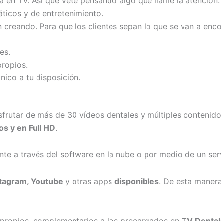
ca en TV. Así que vete pensando algo que llame la atención.
ticos y de entretenimiento.
reando. Para que los clientes sepan lo que se van a encontr
es.
propios.
ico a tu disposición.
isfrutar de más de 30 vídeos dentales y múltiples contenid
os y en Full HD
.
te a través del software en la nube o por medio de un serv
tagram, Youtube
y otras apps
disponibles
. De esta manera
s propios, complementarios a los precargados en
TV Dental