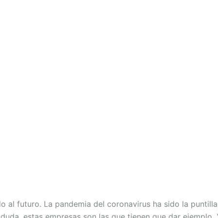
 al futuro. La pandemia del coronavirus ha sido la puntill
n duda, estas empresas son las que tienen que dar ejemplo