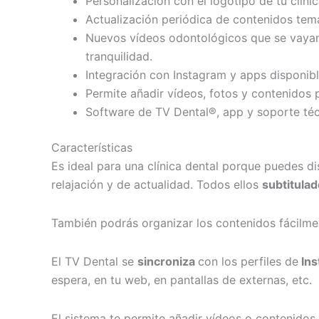
Personalización con el logotipo de tu clíni
Actualización periódica de contenidos temá
Nuevos vídeos odontológicos que se vayan c
tranquilidad.
Integración con Instagram y apps disponibl
Permite añadir vídeos, fotos y contenidos 
Software de TV Dental®, app y soporte técn
Características
Es ideal para una clínica dental porque puedes d
relajación y de actualidad. Todos ellos
subtitulad
También podrás organizar los contenidos fácilmen
El TV Dental se
sincroniza
con los perfiles de
Ins
espera, en tu web, en pantallas de externas, etc.
El sistema te permite añadir vídeos o contenido