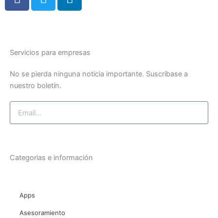
a
w
i
c
i
n
e
t
k
b
t
e
o
e
d
Servicios para empresas
o
r
i
No se pierda ninguna noticia importante. Suscríbase a
k
n
nuestro boletín.
-
-
f
i
Email
n
Suscríbase ahora
Categorias e información
Apps
Asesoramiento