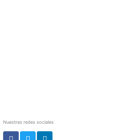
Nuestras redes sociales
F
T
L