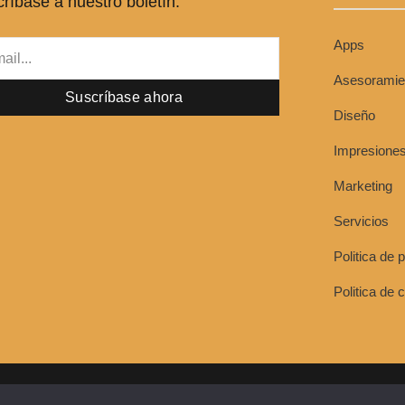
ríbase a nuestro boletín.
-
-
f
i
n
Apps
l
Asesoramie
Suscríbase ahora
Diseño
Impresione
Marketing
Servicios
Politica de 
Politica de 
2026 Dmultimieda.+Todos los derechos reservados